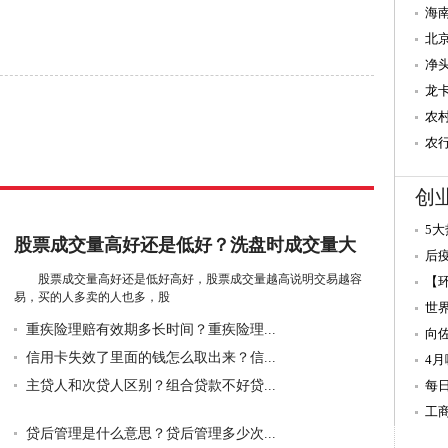
海
北
净
龙
农
农
创
5
股票成交量高好还是低好？洗盘时成交量大
后
好...
股票成交量高好还是低好高好，股票成交量越高说明交易越容
【
易，买的人多卖的人也多，股
世
重疾险理赔有效期多长时间？重疾险理...
向
信用卡失效了里面的钱怎么取出来？信...
4
主贷人和次贷人区别？组合贷款不好贷...
每
工
贷后管理是什么意思？贷后管理多少次...