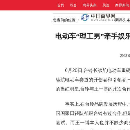
首页
综合
商界头条
关注
商界新闻
您当前的位置 ：
商界头
电动车“理工男”牵手娱
2023-0
6月20日,台铃长续航电动车
续航电动车赛道的开创者和引领者,
的当红明星,台铃与王一博的此次合
事实上,在台铃品牌发展历程中
国国家田径队都跟台铃有过合作,但是
尝试。而王一博本人也并不缺少商