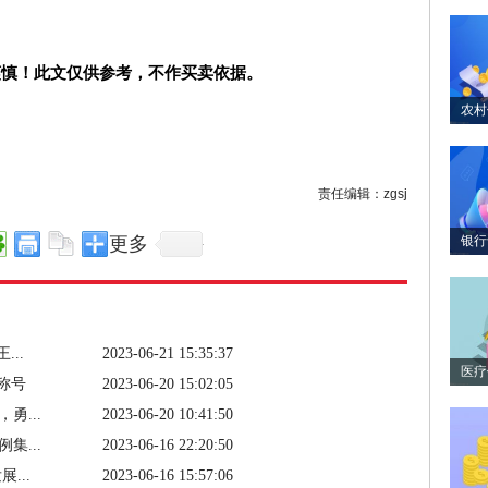
谨慎！此文仅供参考，不作买卖依据。
农村
责任编辑：zgsj
更多
银行
..
2023-06-21 15:35:37
医疗
称号
2023-06-20 15:02:05
...
2023-06-20 10:41:50
...
2023-06-16 22:20:50
...
2023-06-16 15:57:06