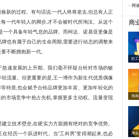
阿
断焕新的过程。有句话说:一代人终将老去,但总有人正
商
每一代年轻人的脚步,才不会被时代所淘汰。从这个
也是一个具备年轻气息的品牌。而柯达、诺基亚更像是
品牌也有属于自己的生命周期,需要进行动态的调整来
是要不断拥抱新一代。
职工
于急速发展的上升期。我们毫不怀疑台铃对市场的敏
年轻流量。但更重要的是,王一博作为新生代优质偶像
等特质,也会赋予台铃品牌更加丰富、更加年轻化的
海南
的市场竞争中抢占先机,掌握更多主动权。流量变现
。
经建立技术壁垒,在硬实力方面拥有绝对的竞争优势。
正在经历一个跃进时代。当“工科男”变得潮起来,也必
净头