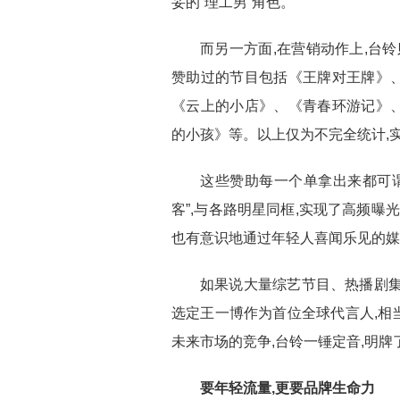
妥的“理工男”角色。
而另一方面,在营销动作上,台
赞助过的节目包括《王牌对王牌》
《云上的小店》、《青春环游记》
的小孩》等。以上仅为不完全统计,
这些赞助每一个单拿出来都可谓
客”,与各路明星同框,实现了高频曝
也有意识地通过年轻人喜闻乐见的媒
如果说大量综艺节目、热播剧集
选定王一博作为首位全球代言人,相
未来市场的竞争,台铃一锤定音,明牌
要年轻流量,更要品牌生命力