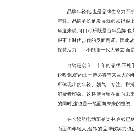
品牌年轻化,也是品牌生命力不
年轻。品牌的长足发展就必须得跟上
角度来说,可口可乐既是百年品牌,
跟不上时代步伐的反面例证。因此,
保持活力——不能随一代人老去,而
台铃是创立二十年的品牌,正处
锐嗅觉,签约王一博必将带来巨大的
所体现出的年轻、朝气、专注、拼搏
消费者印象。这将使台铃在面向未来
的同时,这也是一笔面向未来的投资
在长续航电动车品类中,台铃已
而面向年轻人,台铃的品牌软实力也