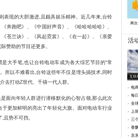
铃则表现的大胆激进,且颇具娱乐精神。近几年来,台铃
两次
、《奔跑吧》、《中国好声音》、《哈哈哈哈哈》、
、《苍兰诀》、《风起霓裳》、《在一起》、《亲爱
活
实际赞助的节目还更多。
是大手笔,也让台铃电动车成为各大综艺节目的“常
光。所以不难看出,台铃这些年不仅是埋头搞技术,同时
互联网
介去打动Z世代、千禧一代人群。
电
每
是面向年轻人群进行潜移默化的心智占领,那么此次
全
当于更加鲜明的亮出了年轻化大旗。面对电动车行业
上
了,且势不可挡。
三
香
京东