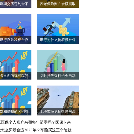
延期交房违约金不
养老保险账户余额能取
给...
现...
银行存款和柜台存
银行为什么抢着做社保
款...
卡...
卡里面的钱可以异
临时挂失银行卡会自动
地...
解...
贷和借呗的区别有
土地市场竞拍热度居高
哪...
不...
工医保个人账户余额每年清零吗？医保卡余
险怎么买最合适2023年？车险买这三个险就