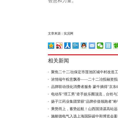
智慧和力量。
关键词：
文章来源：实况网
相关新闻
聚焦二十二冶|保定市莲池区城中村改造工程
浓情端午粽意飘香——二十二冶投融资投融资
品牌联动强化消费者服务 蒙牛摘得“京东618
电动车“理工男”牵手娱乐圈顶流，台铃与王.
扬子江药业集团荣获“品牌价值领跑者”称
乘势而上，蓄势起航！山西国清谋高站远，勇
施耐德电气入选上海国际碳中和博览会案例集