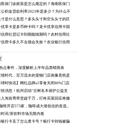
南医保门诊政策是怎么规定的？海南医保门
京公积金贷款利率2023年是多少？为什么不
头寸是什么意思？多头头寸和空头头寸的区
卡优享卡是多币种卡吗？龙卡优享信用卡国
村信用社贷记卡到期能续期吗？农村信用社
行信用卡多久不去领会失效？农业银行信用
业
大热点事件，深度解析上半年品类晴雨表
疫情时代，百万流水的宠物门店画像竟然是
环球时快讯】网红品牌a1零食关闭80%门店
界快消息！杭州启动“古树名木保护公益支
佐入淘首秀带货超千万，叮咚买菜回应将撤
月咖啡开店573家，咖啡成大佬创业的首选_
日时讯!茶饮料市场无限内卷
商银行卡丢了怎么查卡号？银行卡转钱被骗