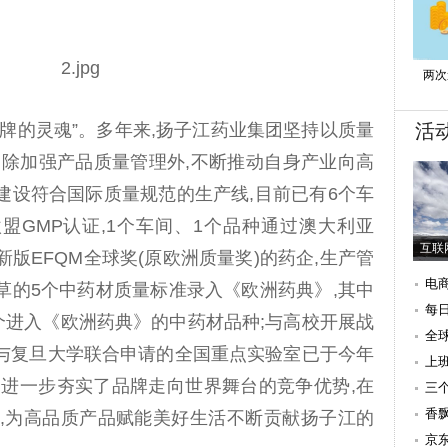
两次
活
品牌的灵魂”。多年来,扬子江药业集团坚持以质量
,除加强产品质量管理外,不断推动自身产业向高
建设符合国际质量规范的生产线,目前已有6个车
盟GMP认证,1个车间、1个品种通过澳大利亚
互联网
新版EFQM全球奖(原欧洲质量奖)的药企,生产管
电
草的5个中药材质量标准录入《欧洲药典》,其中
每
个进入《欧洲药典》的中药材品种;与高校开展战
全
。与复旦大学联合申请的全国重点实验室已于今年
上
…进一步夯实了品牌走向世界舞台的竞争优势,在
三
香
程中,为高品质产品赋能美好生活不断贡献扬子江的
京东