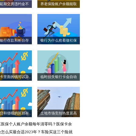
延期交房违约金不
养老保险账户余额能取
给...
现...
银行存款和柜台存
银行为什么抢着做社保
款...
卡...
卡里面的钱可以异
临时挂失银行卡会自动
地...
解...
贷和借呗的区别有
土地市场竞拍热度居高
哪...
不...
工医保个人账户余额每年清零吗？医保卡余
险怎么买最合适2023年？车险买这三个险就