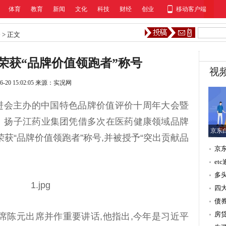
体育
教育
新闻
文化
科技
财经
创业
移动客户端
条
>
正文
荣获“品牌价值领跑者”称号
视
6-20 15:02:05
来源：实况网
促进会主办的中国特色品牌价值评价十周年大会暨
。扬子江药业集团凭借多次在医药健康领域品牌
京东
获“品牌价值领跑者”称号,并被授予“突出贡献品
京东
京东
15:
et
15:
多头
15:
四大
15:
债券
15:
房贷
席陈元出席并作重要讲话,他指出,今年是习近平