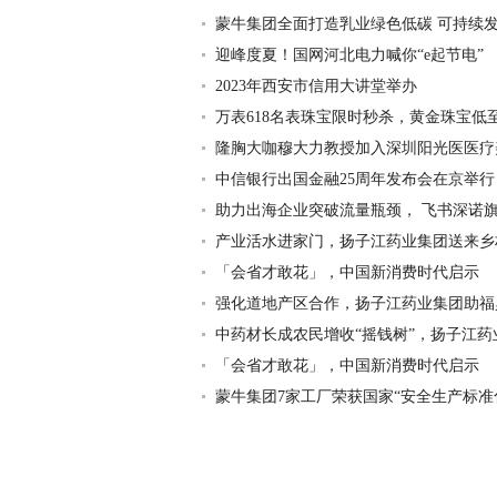
蒙牛集团全面打造乳业绿色低碳 可持续发展
迎峰度夏！国网河北电力喊你“e起节电”
2023年西安市信用大讲堂举办
万表618名表珠宝限时秒杀，黄金珠宝低至
隆胸大咖穆大力教授加入深圳阳光医医疗
中信银行出国金融25周年发布会在京举行 累
助力出海企业突破流量瓶颈， 飞书深诺旗下
产业活水进家门，扬子江药业集团送来乡村振
「会省才敢花」，中国新消费时代启示
强化道地产区合作，扬子江药业集团助福鼎“
中药材长成农民增收“摇钱树”，扬子江药业.
「会省才敢花」，中国新消费时代启示
蒙牛集团7家工厂荣获国家“安全生产标准化