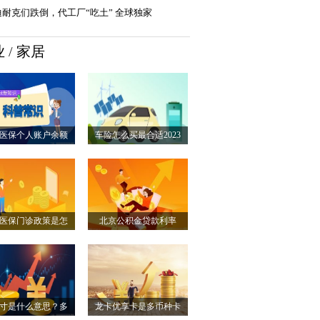
迪耐克们跌倒，代工厂“吃土” 全球独家
业
/
家居
医保个人账户余额
车险怎么买最合适2023
每...
年...
医保门诊政策是怎
北京公积金贷款利率
么...
2023...
寸是什么意思？多
龙卡优享卡是多币种卡