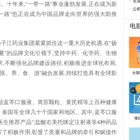
15:
生源
。十年来,“一带一路”事业蓬勃发展,正在成为新
15:
公积
带一路”也正在成为中国品牌走向世界的强大助推
15:
电
扬子江药业集团紧紧抓住这一重大历史机遇,在“扬
夏”的品牌文化引领下,坚持中药、化学药、生物
求,不断强化品牌建设路径,积极推进全球化布局,
、医、养、食、游”融合发展,持续打造具有全球影
分期
包括蓝芩口服液、胃苏颗粒、黄芪精等上百种健康
、泰国等全球几十个国家和地区。其中,蓝芩口服
项
医生推荐产品”;盐酸右美托咪定注射液等4种药品
挥了积极作用,彰显了质量和品牌的牵引和赋值作