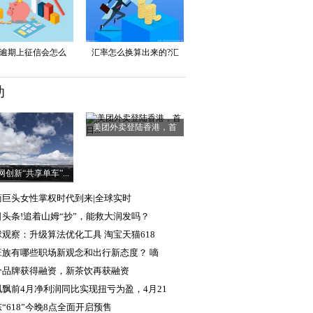
逾期上征信会怎么
汇率怎么换算出来的?汇
样...
率...
动
美团外卖登陆香港，首
日...
创新“共享单车”...
商巨头女性掌权时代到来|全球实时
日头条!追着山姆“抄”，能救大润发吗？
球观察：升级算法优化工具 淘宝天猫618
班族有哪些职场新观念和出行新态度？ 嘀
个品牌获得融资，新茶饮再获融资
飘飘前4月净利润同比实现扭亏为盈，4月21
“618”今晚8点全面开启预售