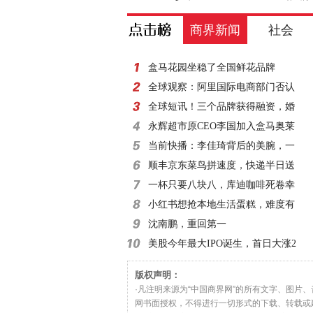
商界新闻
社会
盒马花园坐稳了全国鲜花品牌
全球观察：阿里国际电商部门否认
全球短讯！三个品牌获得融资，婚
永辉超市原CEO李国加入盒马奥莱
当前快播：李佳琦背后的美腕，一
顺丰京东菜鸟拼速度，快递半日送
一杯只要八块八，库迪咖啡死卷幸
小红书想抢本地生活蛋糕，难度有
沈南鹏，重回第一
美股今年最大IPO诞生，首日大涨2
版权声明：
·凡注明来源为“中国商界网”的所有文字、图片
网书面授权，不得进行一切形式的下载、转载或