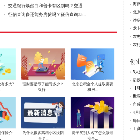
海
交通银行焕然白和普卡有区别吗？交通...
北
征信查询多还能办房贷吗？征信查询33...
净
龙
农
农
创
5
后
险有多大?
理财要是亏了能亏多少？
北京公积金个人提取需要
【
.
银行...
租房...
世
向
4
每
工
病保险介
为什么很多高档小区没阳
房子买别人名下怎么做最
.
台？...
安全...