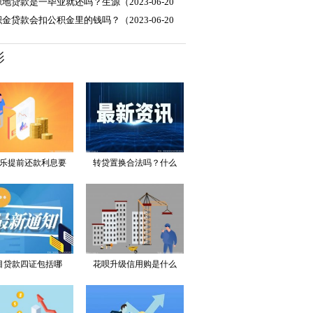
02:05）
地贷款是一毕业就还吗？生源（2023-06-20
02:05）
金贷款会扣公积金里的钱吗？（2023-06-20
02:05）
影
乐提前还款利息要
转贷置换合法吗？什么
全...
贷...
目贷款四证包括哪
花呗升级信用购是什么
些？...
意...