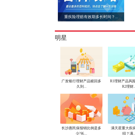
重疾险理赔有效期多长时间？...
明星
广发银行理财产品赎回多
R1理财产品风
久到...
R2理财..
长沙惠民保报销比例是多
满天星重大疾
少?长...
绍？满..