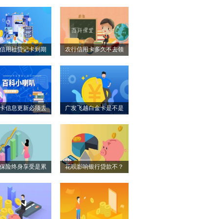
头...
吗...
信用社贷记卡到期
农行信用卡多久不去领
能...
会...
卡信息更新必须去
广发飞越白金卡是不是
银...
多...
保险终身享受是累
花呗影响银行贷款不？
计...
个...